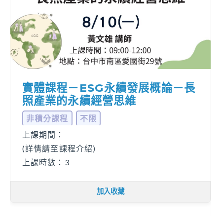
長
網路課程－原來失智的世界是這
樣-從神經學變化看失智症照顧
及溝通
專業課程
其他
... 更多
課程積分：1.0
上課期間：
2026-07-01 至 2026-12-31
上課時數：50分鐘
加入收藏