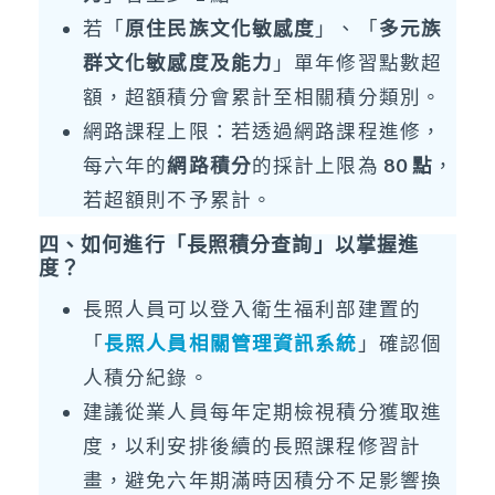
若
「
原住民族文化敏感度
」、「
多元族
群文化敏感度及能力
」
單年修習點數超
額，超額積分會累計至相關積分類別。
網路課程上限：若透過網路課程進修，
每六年的
網路積分
的採計上限為
80 點
，
若超額則不予累計。
四、如何進行「長照積分查詢」以掌握進
度？
長照人員可以登入衛生福利部建置的
「
長照人員相關管理資訊系統
」確認個
人積分紀錄。
建議從業人員每年定期檢視積分獲取進
度，以利安排後續的長照課程修習計
畫，避免六年期滿時因積分不足影響換