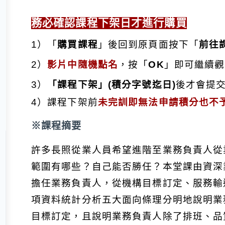
務必確認課程下架日才進行購買
1）「
購買課程
」後回到原頁面按下
「
前往
2）
影片中隨機點名
，按「
OK
」即可繼續觀
3）
「
課程下架
」(積分字號迄日)
後才會提
4）課程下架前
未完訓即無法申請積分也不
※課程摘要
許多長照從業人員希望進階至業務負責人從
範圍有哪些？自己能否勝任？本堂課由資深
擔任業務負責人，從機構目標訂定、服務輸
項資料統計分析五大面向條理分明地說明業
目標訂定，且說明業務負責人除了排班、品