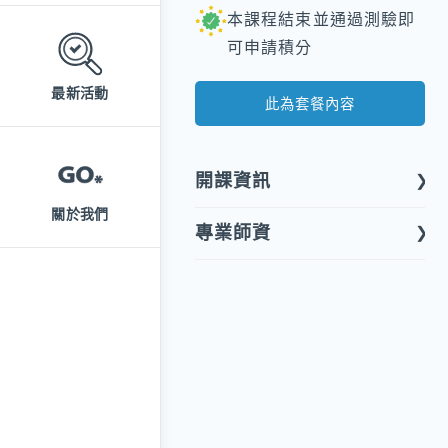
本課程結束並通過測驗即
可申請積分
最新活動
此為套餐內容
開課資訊
關於我們
專業師資
課程形式
線上課程
開課屬性
專業品質
安馨居家長照機構
開課類別
開課單位