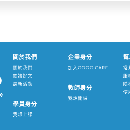
契約審閱期間及當事人基本資料：
-1
您已審閱本契約全部條款內容超過 3 日以上。
-2
您，即於本平台經下列程序與本平台成功締約者
員」），個人資料及已購課程清單詳細皆載明於
-3
知多思科技股份有限公司
（
GOGO CARE
）負
營業所地址：40348臺中市烏日區烏日里新
關於我們
企業身分
幫
統一編號：90598296
關於我們
加入GOGO CARE
常
本服務內容、權利、義務，依本契約條款訂定之。
閱讀好文
服
包括下列各款：
最新活動
隱
教師身分
使
-1 GOGO CARE
提供本服務之網站網址：
我想開課
https://www.gogocare.com.tw
學員身分
-2 GOGO CARE
提供本服務之適用對象：長期照
我想上課
長期照顧課程或議題有興趣者。