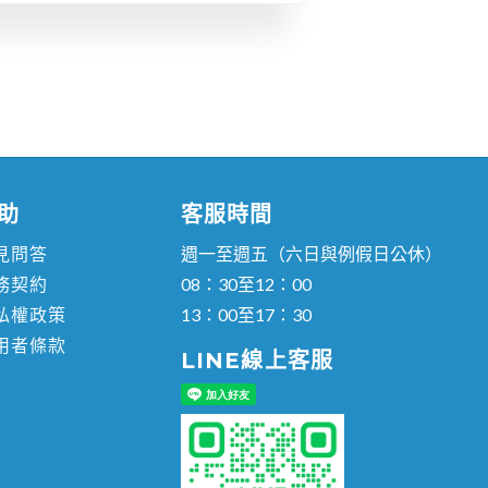
（以下簡稱「學
您的學員頁面。
責人：謝汶宜
興路136號1樓
助
客服時間
見問答
週一至週五（六日與例假日公休）
務契約
08：30至12：00
私權政策
13：00至17：30
用者條款
LINE線上客服
顧人員、醫事人員，對