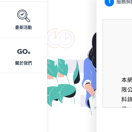
1
服務契
最新活動
關於我們
本
限
料詳
用 
量
方