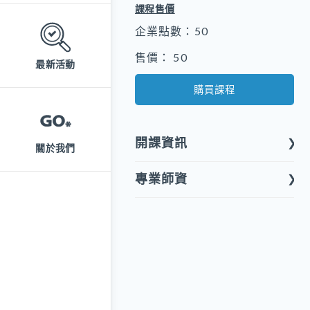
課程售價
企業點數：50
售價： 50
最新活動
購買課程
開課資訊
關於我們
專業師資
課程形式
線上課程
石遠誠
開課屬性
南湖社大創意書法課老師
非積分課程
開課類別